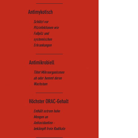
Antimykotisch
Schützt vor
Pilzinfektionen wie
Fußpilz und
systemischen
Erkrankungen
Antimikrobiell
Tötet Mikroorganismen
ab oder hemmt deren
Wachstum
Höchster ORAC-Gehalt
Enthält extrem hohe
Mengen an
Antioxidantien -
bekämpft freie Radikale