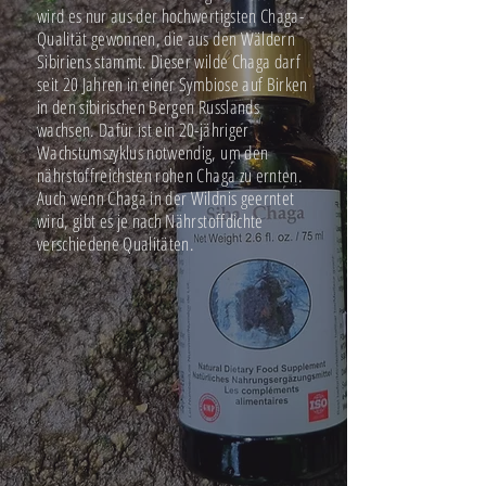
wird es nur aus der hochwertigsten Chaga-
Qualität gewonnen, die aus den Wäldern
Sibiriens stammt. Dieser wilde Chaga darf
seit 20 Jahren in einer Symbiose auf Birken
in den sibirischen Bergen Russlands
wachsen. Dafür ist ein 20-jähriger
Wachstumszyklus notwendig, um den
nährstoffreichsten rohen Chaga zu ernten.
Auch wenn Chaga in der Wildnis geerntet
wird, gibt es je nach Nährstoffdichte
verschiedene Qualitäten.