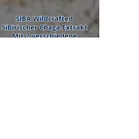
SIBA Wildcrafted
Sibirischer Chaga-Extrakt
Mit 2 verschiedene
Volumen:
75 ml und 100 ml pro
Flasche