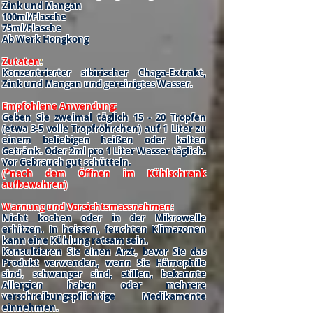
Zink und Mangan
100ml/Flasche
75ml/Flasche
Ab Werk Hongkong
Zutaten
:
Konzentrierter sibirischer Chaga-Extrakt,
Zink und Mangan und gereinigtes Wasser.
Empfohlene Anwendung:
Geben Sie zweimal täglich 15 - 20 Tropfen
(etwa 3-5 volle Tropfröhrchen) auf 1 Liter zu
einem beliebigen heißen oder kalten
Getränk. Oder 2ml pro 1 Liter Wasser täglich.
Vor Gebrauch gut schütteln.
(*nach dem Öffnen im Kühlschrank
aufbewahren)
Warnung und Vorsichtsmassnahmen:
Nicht kochen oder in der Mikrowelle
erhitzen. In heissen, feuchten Klimazonen
kann eine Kühlung ratsam sein.
Konsultieren Sie einen Arzt, bevor Sie das
Produkt verwenden, wenn Sie Hämophile
sind, schwanger sind, stillen, bekannte
Allergien haben oder mehrere
verschreibungspflichtige Medikamente
einnehmen.