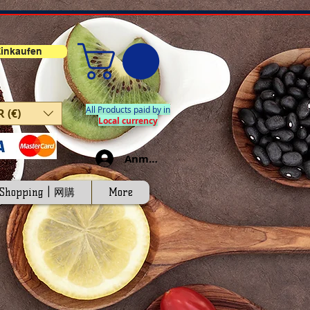
inkaufen
All Products paid by in
 (€)
Local currency
Anmelden
-Shopping | 网購
More