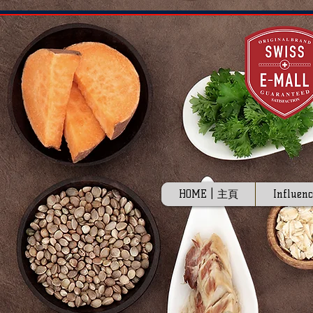
HOME | 主頁
Influenc