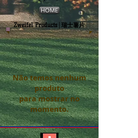
HOME
Zweifel Products│瑞士薯片
Não temos nenhum
produto
para mostrar no
momento.